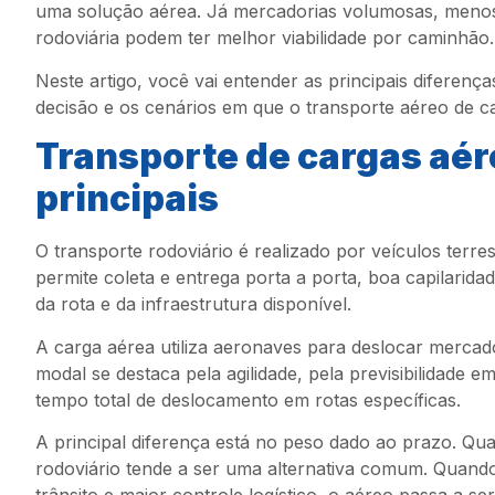
uma solução aérea. Já mercadorias volumosas, menos
rodoviária podem ter melhor viabilidade por caminhão.
Neste artigo, você vai entender as principais diferença
decisão e os cenários em que o transporte aéreo de c
Transporte de cargas aére
principais
O transporte rodoviário é realizado por veículos terrest
permite coleta e entrega porta a porta, boa capilarid
da rota e da infraestrutura disponível.
A carga aérea utiliza aeronaves para deslocar mercado
modal se destaca pela agilidade, pela previsibilidade 
tempo total de deslocamento em rotas específicas.
A principal diferença está no peso dado ao prazo. Qu
rodoviário tende a ser uma alternativa comum. Quand
trânsito e maior controle logístico, o aéreo passa a se