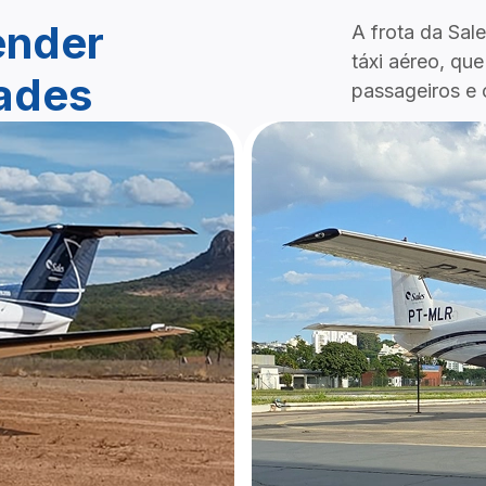
ender
A frota da Sa
táxi aéreo, qu
dades
passageiros e 