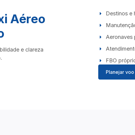
Destinos e 
xi Aéreo
Manutenção
o
Aeronaves 
Atendiment
ilidade e clareza
.
FBO própri
Planejar voo