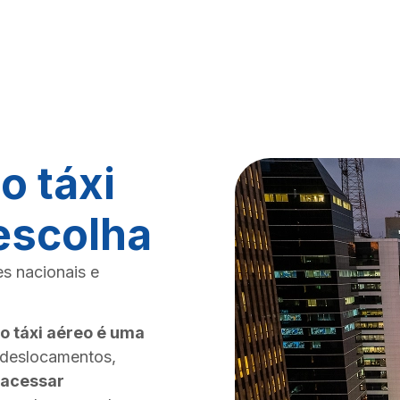
presa homologada pela Agência Nacional da Aviação Civ
o táxi
escolha
s nacionais e
o táxi aéreo é uma
 deslocamentos,
acessar