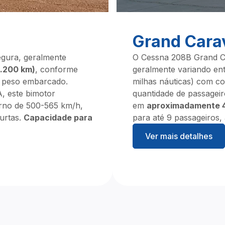
Grand Cara
egura, geralmente
O Cessna 208B Grand C
3.200 km)
, conforme
geralmente variando ent
 e peso embarcado.
milhas náuticas) com c
, este bimotor
quantidade de passageir
orno de 500-565 km/h,
em
aproximadamente 4
urtas.
Capacidade para
para até 9 passageiros,
Ver mais detalhes